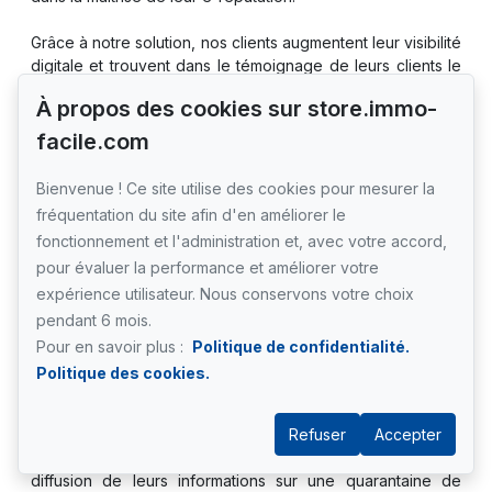
Grâce à notre solution, nos clients augmentent leur visibilité
digitale et trouvent dans le témoignage de leurs clients le
meilleur outil commercial pour convaincre leurs prospects.
À propos des cookies sur store.immo-
Concrètement, Immodvisor permet aux professionnels de :
facile.com
1. Afficher des avis incontestables sur tout le parcours
Bienvenue ! Ce site utilise des cookies pour mesurer la
digital de leurs prospects : grâce à des avis garantis
fréquentation du site afin d'en améliorer le
multidiffusés sur les portails immobiliers les plus visités par
fonctionnement et l'administration et, avec votre accord,
les Français (Seloger, Meilleurs agents, Seloger Neuf etc.)
pour évaluer la performance et améliorer votre
expérience utilisateur. Nous conservons votre choix
2. Maitriser leur note Google : grâce à une technologie
spécifique de collecte d’avis Google afin de leur permettre
pendant 6 mois.
d’obtenir régulièrement un maximum d’avis et de les mettre
Pour en savoir plus :
Politique de confidentialité.
en valeur sur leur site internet et les réseaux sociaux.
Politique des cookies.
3. Augmenter leur visibilité locale sur Google : grâce à
notre outil de présence management qui permet de gérer
Refuser
Accepter
facilement leurs fiches Google My Business et de piloter la
diffusion de leurs informations sur une quarantaine de