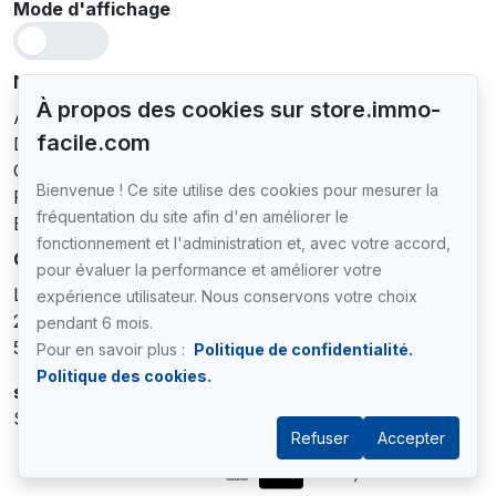
Mode d'affichage
Navigation rapide
À propos des cookies sur store.immo-
Accueil
facile.com
Devenir client
Contact
Bienvenue ! Ce site utilise des cookies pour mesurer la
FAQ
fréquentation du site afin d'en améliorer le
Blog
fonctionnement et l'administration et, avec votre accord,
Contact
pour évaluer la performance et améliorer votre
Le store IMMOFACILE par IMMO SQUARE
expérience utilisateur. Nous conservons votre choix
28 Rue Pasteur
pendant 6 mois.
57000 METZ
Pour en savoir plus :
Politique de confidentialité.
Politique des cookies.
store.immofacile@immosquare.com
Service à la clientèle
+33 3 87 49 39 01
Refuser
Accepter