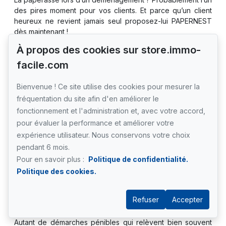
des pires moment pour vos clients. Et parce qu’un client
heureux ne revient jamais seul proposez-lui PAPERNEST
dès maintenant !
À propos des cookies sur store.immo-
Qui sommes-nous ?
facile.com
Start-up française créée en 2015, nous sommes aujourd’hui
Bienvenue ! Ce site utilise des cookies pour mesurer la
le premier partenaire des agences immobilières en France.
fréquentation du site afin d'en améliorer le
Nous travaillons avec plus de 8.000 agences immobilières
fonctionnement et l'administration et, avec votre accord,
et avons accompagné 800.000 particuliers en 6 ans. La
pour évaluer la performance et améliorer votre
satisfaction de ces clients est notre priorité et nous
expérience utilisateur. Nous conservons votre choix
sommes fiers d’avoir une moyenne de 4,5/5 sur Trustpilot
pendant 6 mois.
en 2020.
Pour en savoir plus :
Politique de confidentialité.
Politique des cookies.
Notre produit ?
Refuser
Accepter
Souscrire à une assurance habitation ou une box internet,
ouvrir son compteur d’électricité, trouver un déménageur…
Autant de démarches pénibles qui relèvent bien souvent