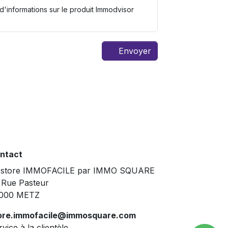
Envoyer
ntact
 store IMMOFACILE par IMMO SQUARE
 Rue Pasteur
000 METZ
ore.immofacile@immosquare.com
vice à la clientèle