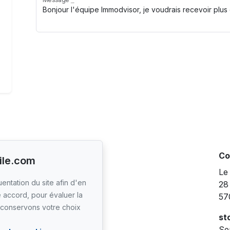
Navigation rapide
Co
ile.com
Accueil
Le
entation du site afin d'en
Devenir client
28
e accord, pour évaluer la
Contact
57
s conservons votre choix
FAQ
st
Blog
Ser